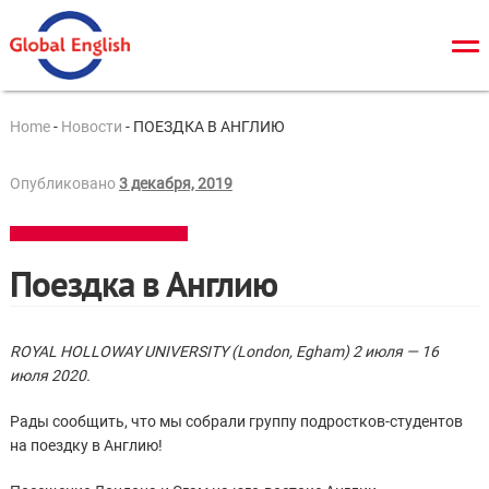
О нас
Home
-
Новости
-
ПОЕЗДКА В АНГЛИЮ
Общий курс
Опубликовано
3 декабря, 2019
TOEFL
IELTS
Поездка в Англию
Cambridge tests
ЗНО/ДПА
ROYAL HOLLOWAY UNIVERSITY (London, Egham) 2 июля — 16
июля 2020.
Онлайн тесты
Новости
Рады сообщить, что мы собрали группу подростков-студентов
на поездку в Англию!
Контакты