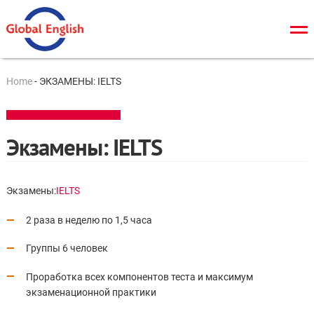
О нас
Home
-
ЭКЗАМЕНЫ: IELTS
Общий курс
TOEFL
Экзамены: IELTS
IELTS
Cambridge tests
Экзамены:
IELTS
ЗНО/ДПА
2 раза в неделю по 1,5 часа
Онлайн тесты
Группы 6 человек
Новости
Проработка всех компонентов теста и максимум
экзаменационной практики
Контакты