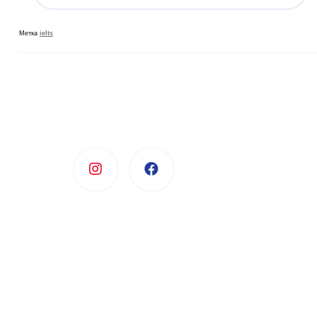
Метка
ielts