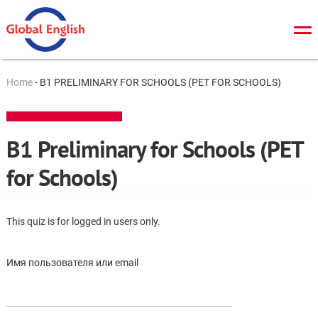
О нас
Home
-
B1 PRELIMINARY FOR SCHOOLS (PET FOR SCHOOLS)
Общий курс
TOEFL
B1 Preliminary for Schools (PET
IELTS
for Schools)
Cambridge tests
ЗНО/ДПА
This quiz is for logged in users only.
Онлайн тесты
Имя пользователя или email
Новости
Контакты