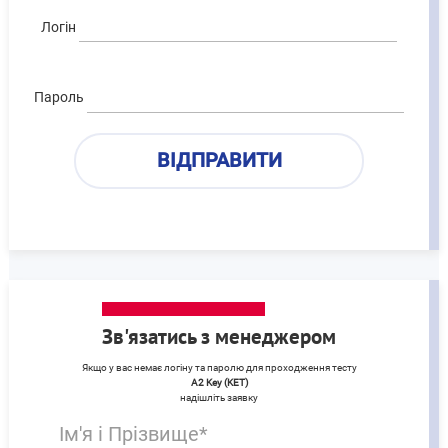
Логін
Пароль
Зв'язатись з менеджером
Якщо у вас немає логіну та паролю для проходження тесту
A2 Key (KET)
надішліть заявку
Ім'я і Прізвище*