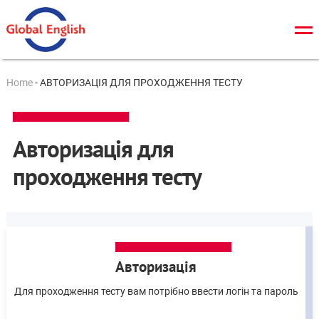
Про нас
Home
-
АВТОРИЗАЦІЯ ДЛЯ ПРОХОДЖЕННЯ ТЕСТУ
Загальний курс
TOEFL
Авторизація для
IELTS
проходження тесту
Cambridge tests
ЗНО/ДПА
Онлайн тести
Авторизація
Новини
Для проходження тесту вам потрібно ввести логін та пароль
Контакти