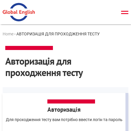
Про нас
Home
-
АВТОРИЗАЦІЯ ДЛЯ ПРОХОДЖЕННЯ ТЕСТУ
Загальний курс
TOEFL
Авторизація для
IELTS
проходження тесту
Cambridge tests
ЗНО/ДПА
Онлайн тести
Авторизація
Новини
Для проходження тесту вам потрібно ввести логін та пароль
Контакти