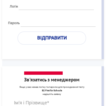
Логін
Пароль
Зв'язатись з менеджером
Якщо у вас немає логіну та паролю для проходження тесту
B2 First for Schools
надішліть заявку
Ім'я і Прізвище*