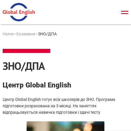
Про нас
Home
-
Екзамени
-
ЗНО/ДПА
Загальний курс
TOEFL
ЗНО/ДПА
IELTS
Cambridge tests
Центр Global English
ЗНО/ДПА
Центр Global English готує всіх школярів до ЗНО. Програма
Онлайн тести
підготовки розрахована на 3 місяці. На заняттях
відпрацьовується навичка підготовки і здачі тесту
Новини
Контакти