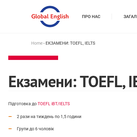
ПРО НАС
ЗАГАЛ
Home
-
ЕКЗАМЕНИ: TOEFL, IELTS
Екзамени: TOEFL, I
Підготовка до
TOEFL iBT/IELTS
2 рази на тиждень по 1,5 години
Групи до 6 чоловік